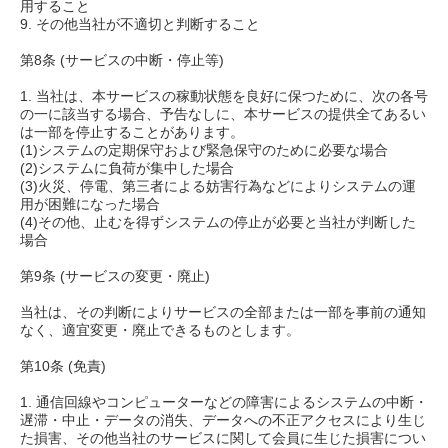
用すること
9. その他当社が不適切と判断すること
第8条 (サービスの中断・停止等)
1. 当社は、本サービスの稼動状態を良好に保つために、次の各号
の一に該当する場合、予告なしに、本サービスの提供全てあるい
は一部を停止することがあります。
(1)システムの定期保守および緊急保守のために必要な場合
(2)システムに負荷が集中した場合
(3)火災、停電、第三者による妨害行為などによりシステムの運
用が困難になった場合
(4)その他、止むを得ずシステムの停止が必要と当社が判断した
場合
第9条 (サービスの変更・廃止)
当社は、その判断によりサービスの全部または一部を事前の通知
なく、適宜変更・廃止できるものとします。
第10条 (免責)
1. 通信回線やコンピューターなどの障害によるシステムの中断・
遅滞・中止・データの消失、データへの不正アクセスにより生じ
た損害、その他当社のサービスに関して会員に生じた損害につい