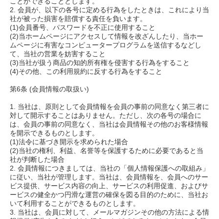
ことができることとします。
2. 会員が、以下の各号に定める行為をしたときは、これにより当
社が被った損害を賠償する責任を負います。
(1)会員番号、パスワードを不正に使用すること
(2)当ホームページにアクセスして情報を改ざんしたり、当ホー
ムページに有害なコンピュータープログラムを送信するなどし
て、当社の営業を妨害すること
(3)当社が扱う商品の知的所有権を侵害する行為をすること
(4)その他、この利用規約に反する行為をすること
第6条 (会員情報の取扱い)
1. 当社は、原則として会員情報を会員の事前の同意なく第三者に
対して開示することはありません。ただし、次の各号の場合に
は、会員の事前の同意なく、当社は会員情報その他のお客様情報
を開示できるものとします。
(1)法令に基づき開示を求められた場合
(2)当社の権利、利益、名誉等を保護するために必要であると当
社が判断した場合
2. 会員情報につきましては、当社の「個人情報保護への取組み」
に従い、当社が管理します。当社は、会員情報を、会員へのサー
ビス提供、サービス内容の向上、サービスの利用促進、およびサ
ービスの健全かつ円滑な運営の確保を図る目的のために、当社お
いて利用することができるものとします。
3. 当社は、会員に対して、メールマガジンその他の方法による情