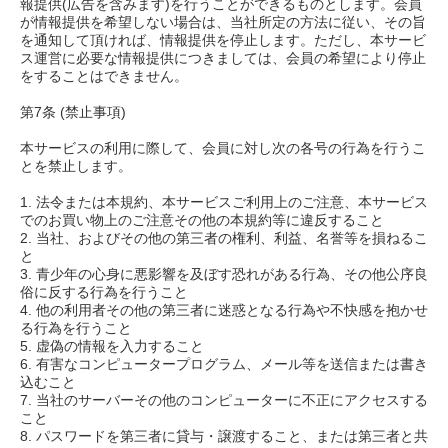
報提供(広告を含みます)を行うことができるものとします。会員
が情報提供を希望しない場合は、当社所定の方法に従い、その旨
を通知して頂ければ、情報提供を停止します。ただし、本サービ
ス運営に必要な情報提供につきましては、会員の希望により停止
をすることはできません。
第7条 (禁止事項)
本サービスの利用に際して、会員に対し次の各号の行為を行うこ
とを禁止します。
1. 法令または本規約、本サービスご利用上のご注意、本サービス
でのお買い物上のご注意その他の本規約等に違反すること
2. 当社、およびその他の第三者の権利、利益、名誉等を損ねるこ
と
3. 青少年の心身に悪影響を及ぼす恐れがある行為、その他公序良
俗に反する行為を行うこと
4. 他の利用者その他の第三者に迷惑となる行為や不快感を抱かせ
る行為を行うこと
5. 虚偽の情報を入力すること
6. 有害なコンピュータープログラム、メール等を送信または書き
込むこと
7. 当社のサーバーその他のコンピューターに不正にアクセスする
こと
8. パスワードを第三者に貸与・譲渡すること、または第三者と共