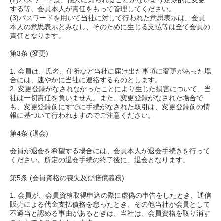
(2)パスワードは、他人に知られることがないよう定期的に変更
する等、会員本人が責任をもって管理してください。
(3)パスワードを用いて当社に対して行われた意思表示は、会員
本人の意思表示とみなし、そのために生じる支払等は全て会員の
責任となります。
第3条 (変更)
1. 会員は、氏名、住所など当社に届け出た事項に変更があった場
合には、速やかに当社に連絡するものとします。
2. 変更登録がなされなかったことにより生じた損害について、当
社は一切責任を負いません。また、変更登録がなされた場合で
も、変更登録前にすでに手続がなされた取引は、変更登録前の情
報に基づいて行われますのでご注意ください。
第4条 (退会)
会員が退会を希望する場合には、会員本人が退会手続きを行って
ください。所定の退会手続の終了後に、退会となります。
第5条 (会員資格の喪失及び賠償義務)
1. 会員が、会員資格取得申込の際に虚偽の申告をしたとき、通信
販売による代金支払債務を怠ったとき、その他当社が会員として
不適当と認める事由があるときは、当社は、会員資格を取り消す