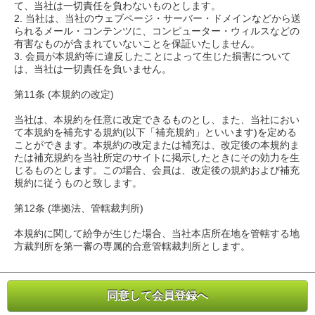
て、当社は一切責任を負わないものとします。
2. 当社は、当社のウェブページ・サーバー・ドメインなどから送
られるメール・コンテンツに、コンピューター・ウィルスなどの
有害なものが含まれていないことを保証いたしません。
3. 会員が本規約等に違反したことによって生じた損害について
は、当社は一切責任を負いません。
第11条 (本規約の改定)
当社は、本規約を任意に改定できるものとし、また、当社におい
て本規約を補充する規約(以下「補充規約」といいます)を定める
ことができます。本規約の改定または補充は、改定後の本規約ま
たは補充規約を当社所定のサイトに掲示したときにその効力を生
じるものとします。この場合、会員は、改定後の規約および補充
規約に従うものと致します。
第12条 (準拠法、管轄裁判所)
本規約に関して紛争が生じた場合、当社本店所在地を管轄する地
方裁判所を第一審の専属的合意管轄裁判所とします。
同意して会員登録へ