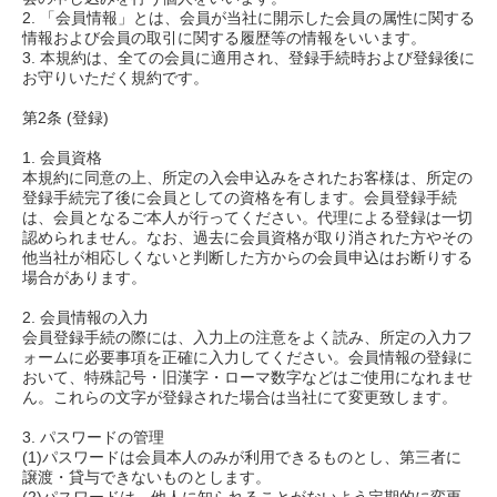
2. 「会員情報」とは、会員が当社に開示した会員の属性に関する
情報および会員の取引に関する履歴等の情報をいいます。
3. 本規約は、全ての会員に適用され、登録手続時および登録後に
お守りいただく規約です。
第2条 (登録)
1. 会員資格
本規約に同意の上、所定の入会申込みをされたお客様は、所定の
登録手続完了後に会員としての資格を有します。会員登録手続
は、会員となるご本人が行ってください。代理による登録は一切
認められません。なお、過去に会員資格が取り消された方やその
他当社が相応しくないと判断した方からの会員申込はお断りする
場合があります。
2. 会員情報の入力
会員登録手続の際には、入力上の注意をよく読み、所定の入力フ
ォームに必要事項を正確に入力してください。会員情報の登録に
おいて、特殊記号・旧漢字・ローマ数字などはご使用になれませ
ん。これらの文字が登録された場合は当社にて変更致します。
3. パスワードの管理
(1)パスワードは会員本人のみが利用できるものとし、第三者に
譲渡・貸与できないものとします。