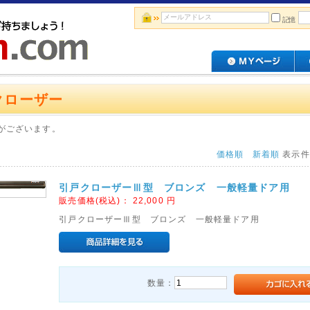
記憶
クローザー
がございます。
価格順
新着順
表示
引戸クローザーⅢ型 ブロンズ 一般軽量ドア用
販売価格(税込)：
22,000
円
引戸クローザーⅢ型 ブロンズ 一般軽量ドア用
数量：