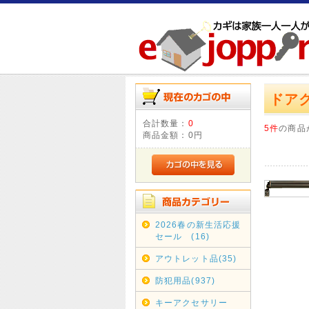
ドア
合計数量：
0
5件
の商品
商品金額：
0円
2026春の新生活応援
セール (16)
アウトレット品(35)
防犯用品(937)
キーアクセサリー