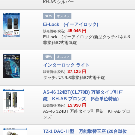
KH-AS シルバー
NEW
オススメ
Ei-Lock (イーアイロック)
45,045
円
販売価格(税込):
Ei-Lock (イーアイロック)新型タッチパネル&
非接触IC式電気錠
NEW
オススメ
インターロック ライト
37,125
円
販売価格(税込):
タッチパネル&非接触IC式電子錠
AS-46 324BT(CL770B) 万能タイプ引戸
錠 KH-AB ブロンズ (5台単位特価)
15,950
円
販売価格(税込):
AS-46 324BT 万能タイプ引戸錠 KH-AB ブロ
ンズ
TZ-1 DAC-Ⅱ型 万能取替玉座 (20台単位