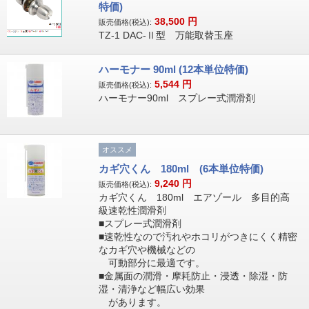
特価)
38,500
円
販売価格(税込):
TZ-1 DAC-Ⅱ型 万能取替玉座
ハーモナー 90ml (12本単位特価)
5,544
円
販売価格(税込):
ハーモナー90ml スプレー式潤滑剤
オススメ
カギ穴くん 180ml (6本単位特価)
9,240
円
販売価格(税込):
カギ穴くん 180ml エアゾール 多目的高
級速乾性潤滑剤
■スプレー式潤滑剤
■速乾性なので汚れやホコリがつきにくく精密
なカギ穴や機械などの
可動部分に最適です。
■金属面の潤滑・摩耗防止・浸透・除湿・防
湿・清浄など幅広い効果
があります。