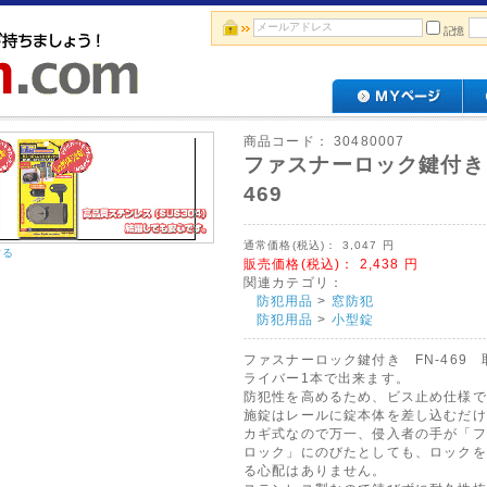
記憶
商品コード：
30480007
ファスナーロック鍵付き 
469
通常価格(税込)：
3,047
円
する
販売価格(税込)：
2,438
円
関連カテゴリ：
防犯用品
>
窓防犯
防犯用品
>
小型錠
ファスナーロック鍵付き FN-469 
ライバー1本で出来ます。
防犯性を高めるため、ビス止め仕様で
施錠はレールに錠本体を差し込むだけ
カギ式なので万一、侵入者の手が「フ
ロック」にのびたとしても、ロックを
る心配はありません。