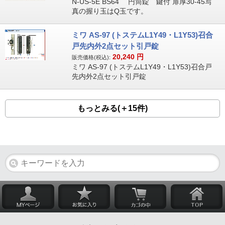
N-US-5E BS64 円筒錠 鍵付 扉厚30-45写
真の握り玉はQ玉です。
ミワ AS-97 (トステムL1Y49・L1Y53)召合
戸先内外2点セット引戸錠
20,240
円
販売価格(税込):
ミワ AS-97 (トステムL1Y49・L1Y53)召合戸
先内外2点セット引戸錠
もっとみる(＋15件)